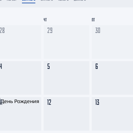
Амур
Барыс
ЧТ
ПТ
Салават Юлаев
28
29
30
Сибирь
4
5
6
11
12
13