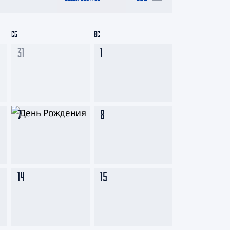
СБ
ВС
31
1
7
8
14
15