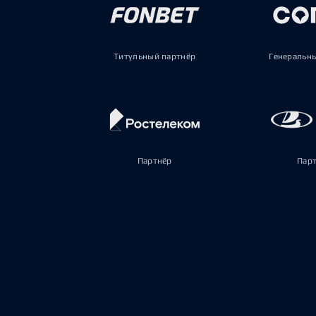
Титульный партнёр
Генеральн
Партнёр
Пар