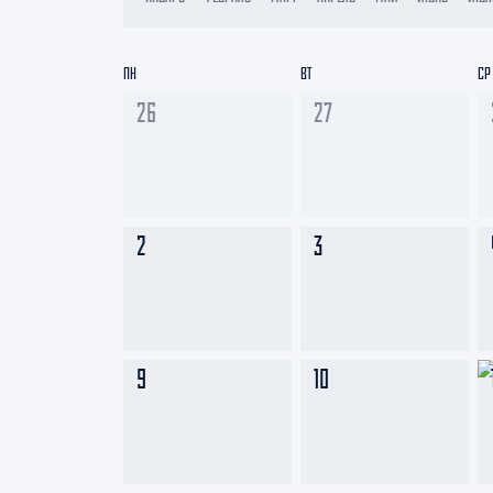
Локомотив
Северсталь
ПН
ВТ
СР
ЦСКА
26
27
Шанхайские Драконы
2
3
9
10