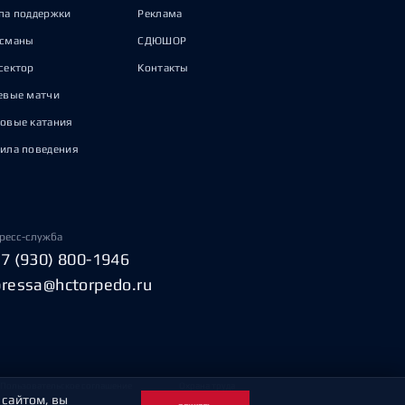
па поддержки
Реклама
исманы
СДЮШОР
сектор
Контакты
евые матчи
овые катания
ила поведения
ресс-служба
+7 (930) 800-1946
pressa@hctorpedo.ru
Пользовательское соглашение
Охрана труда
 сайтом, вы