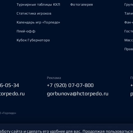
Турнирные таблицы КХЛ
Фотогалерея
Груп
Статистика игроков
Тал
Календарь игр «Торпедо»
Фан-
Плей-офф
Гост
Кубок Губернатора
Масс
Прав
Реклама
П
06-05-34
+7 (920) 07-07-800
torpedo.ru
gorbunova@hctorpedo.ru
б «Торпедо»
Политика обработки персональных данных
аботу сайта и сделать его удобнее для вас. Продолжая пользоваться