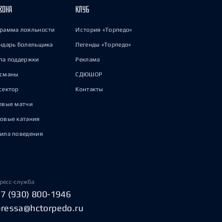
ЗОНА
КЛУБ
рамма лояльности
История «Торпедо»
ндарь болельщика
Легенды «Торпедо»
па поддержки
Реклама
исманы
СДЮШОР
сектор
Контакты
евые матчи
овые катания
ила поведения
ресс-служба
+7 (930) 800-1946
pressa@hctorpedo.ru