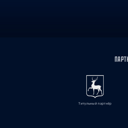
Локомотив
Северсталь
ЦСКА
Шанхайские Драконы
ПАРТ
Титульный партнёр