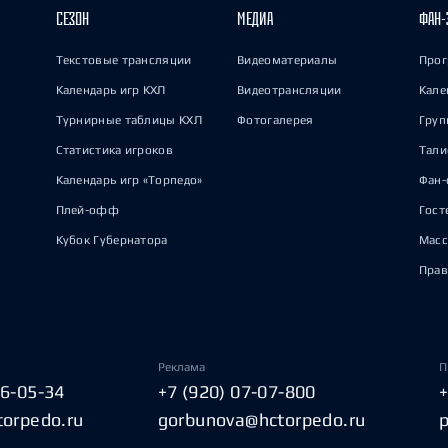
СЕЗОН
МЕДИА
ФАН-
Текстовые трансляции
Видеоматериалы
Прог
Календарь игр КХЛ
Видеотрансляции
Кале
Турнирные таблицы КХЛ
Фотогалерея
Груп
Статистика игроков
Тал
Календарь игр «Торпедо»
Фан-
Плей-офф
Гост
Кубок Губернатора
Масс
Прав
Реклама
П
06-05-34
+7 (920) 07-07-800
torpedo.ru
gorbunova@hctorpedo.ru