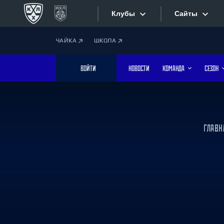
Клубы
Сайты
ЧАЙКА
ШКОЛА
Конференция «Запад»
Сайты
ВОЙТИ
НОВОСТИ
КОМАНДА
СЕЗОН
Дивизион Боброва
Лада
Видеотран
СКА
Хайлайты
Спартак
ГЛАВН
Торпедо
Текстовые
ХК Сочи
Интернет-
Дивизион Тарасова
Фотобанк
Динамо Мн
Динамо М
Приложе