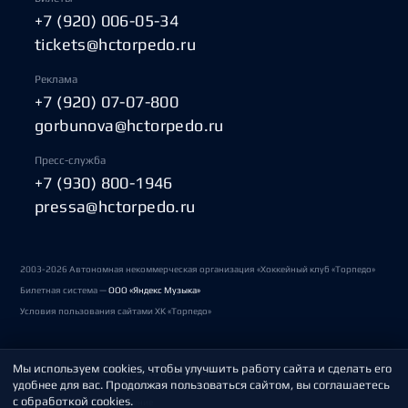
+7 (920) 006-05-34
tickets@hctorpedo.ru
Реклама
+7 (920) 07-07-800
gorbunova@hctorpedo.ru
Пресс-служба
+7 (930) 800-1946
pressa@hctorpedo.ru
2003-2026 Автономная некоммерческая организация «Хоккейный клуб «Торпедо»
Билетная система —
ООО «Яндекс Музыка»
Условия пользования сайтами ХК «Торпедо»
Мы используем cookies, чтобы улучшить работу сайта и сделать его
Политика обработки персональных данных
удобнее для вас. Продолжая пользоваться сайтом, вы соглашаетесь
с обработкой cookies.
Пользовательское соглашение