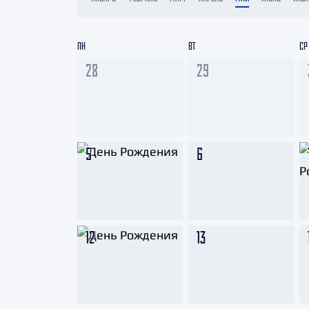
Локомотив
Северсталь
ПН
ВТ
СР
ЦСКА
28
29
Шанхайские Драконы
5
6
12
13