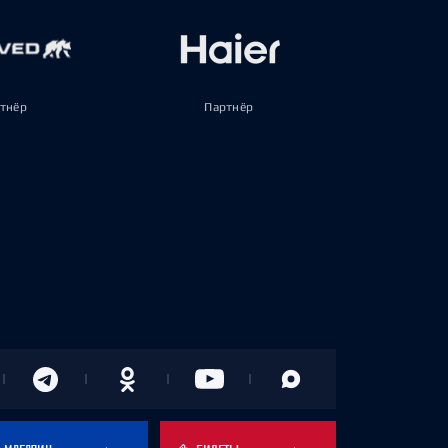
тнёр
Партнёр