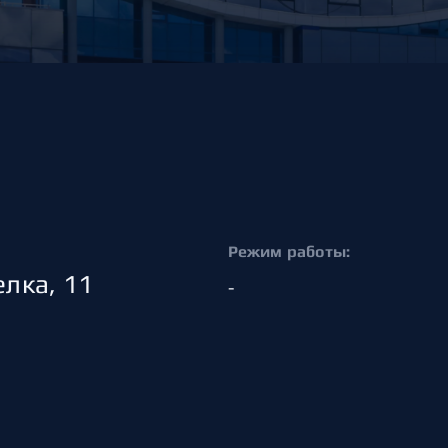
Амур
Барыс
Салават Юлаев
Сибирь
Режим работы:
лка, 11
-