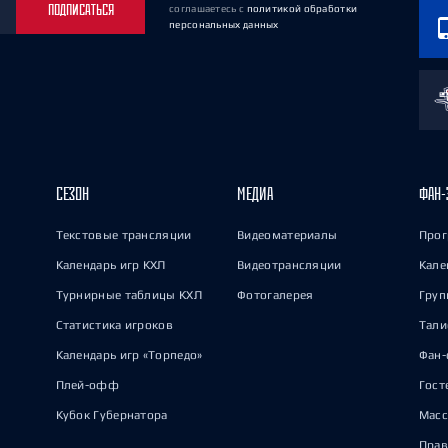
ПОДПИСАТЬСЯ
соглашаетесь
с
политикой обработки
персональных данных
СЕЗОН
МЕДИА
ФАН-
Текстовые трансляции
Видеоматериалы
Прог
Календарь игр КХЛ
Видеотрансляции
Кале
Турнирные таблицы КХЛ
Фотогалерея
Груп
Статистика игроков
Тал
Календарь игр «Торпедо»
Фан-
Плей-офф
Гост
Кубок Губернатора
Масс
Прав