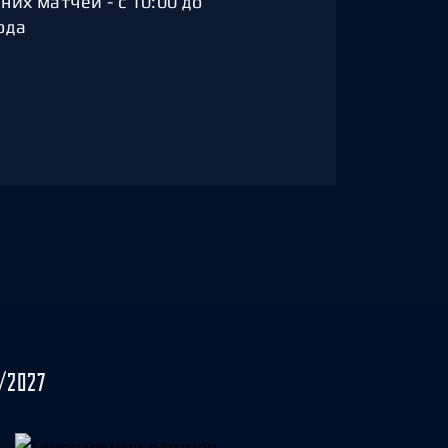
их матчей - с 10:00 до
ода
/2027