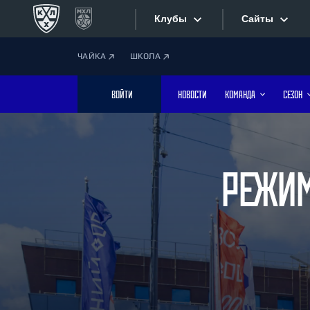
Клубы
Сайты
ЧАЙКА
ШКОЛА
Конференция «Запад»
Сайты
ВОЙТИ
НОВОСТИ
КОМАНДА
СЕЗОН
Дивизион Боброва
Лада
Видеотран
СКА
Хайлайты
Спартак
РЕЖИМ
Торпедо
Текстовые
ХК Сочи
Интернет-
Дивизион Тарасова
Фотобанк
Динамо Мн
Динамо М
Приложе