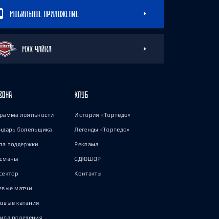
МОБИЛЬНОЕ ПРИЛОЖЕНИЕ
МХК ЧАЙКА
ЗОНА
КЛУБ
рамма лояльности
История «Торпедо»
ндарь болельщика
Легенды «Торпедо»
па поддержки
Реклама
исманы
СДЮШОР
сектор
Контакты
евые матчи
овые катания
ила поведения