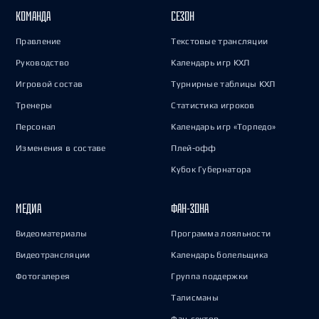
КОМАНДА
СЕЗОН
Правление
Текстовые трансляции
Руководство
Календарь игр КХЛ
Игровой состав
Турнирные таблицы КХЛ
Тренеры
Статистика игроков
Персонал
Календарь игр «Торпедо»
Изменения в составе
Плей-офф
Кубок Губернатора
МЕДИА
ФАН-ЗОНА
Видеоматериалы
Программа лояльности
Видеотрансляции
Календарь болельщика
Фотогалерея
Группа поддержки
Талисманы
Фан-сектор