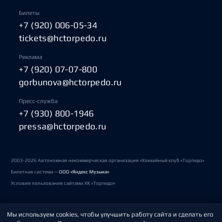
Билеты
+7 (920) 006-05-34
tickets@hctorpedo.ru
Реклама
+7 (920) 07-07-800
gorbunova@hctorpedo.ru
Пресс-служба
+7 (930) 800-1946
pressa@hctorpedo.ru
2003-2026 Автономная некоммерческая организация «Хоккейный клуб «Торпедо»
Билетная система —
ООО «Яндекс Музыка»
Условия пользования сайтами ХК «Торпедо»
Мы используем cookies, чтобы улучшить работу сайта и сделать его
Политика обработки персональных данных