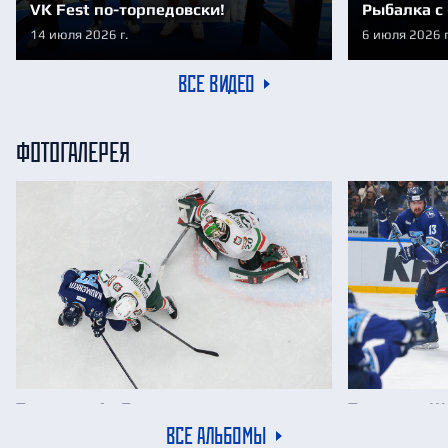
VK Fest по-торпедовски!
Рыбалка с
14 июля 2026 г.
6 июля 2026 г
ВСЕ ВИДЕО
ФОТОГАЛЕРЕЯ
Торпедо - Ак Барс
Торпедо - 
ВСЕ АЛЬБОМЫ
21 февраля 2026 г.
18 февраля 202