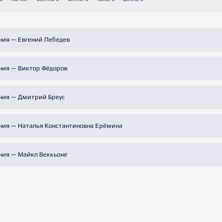
Амур
Барыс
Салават Юлаев
ния — Евгений Лебедев
Сибирь
ния — Виктор Фёдоров
ния — Дмитрий Бреус
ния — Наталья Константиновна Ерёмина
ния — Майкл Веккьоне