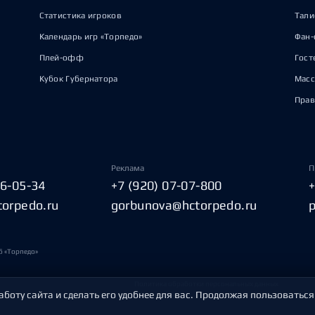
Статистика игроков
Тал
Календарь игр «Торпедо»
Фан-
Плей-офф
Гост
Кубок Губернатора
Масс
Прав
Реклама
П
06-05-34
+7 (920) 07-07-800
torpedo.ru
gorbunova@hctorpedo.ru
б «Торпедо»
Политика обработки персональных данных
аботу сайта и сделать его удобнее для вас. Продолжая пользоваться