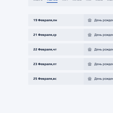
Локомотив
Северсталь
ЦСКА
19 Февраля,пн
День рожде
Шанхайские Драконы
21 Февраля,ср
День рожде
22 Февраля,чт
День рожде
23 Февраля,пт
День рожде
25 Февраля,вс
День рожде