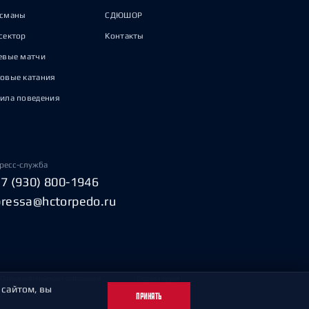
исманы
СДЮШОР
сектор
Контакты
евые матчи
овые катания
ила поведения
ресс-служба
+7 (930) 800-1946
pressa@hctorpedo.ru
Пользовательское соглашение
Охрана труда
 сайтом, вы
ПРИНЯТЬ