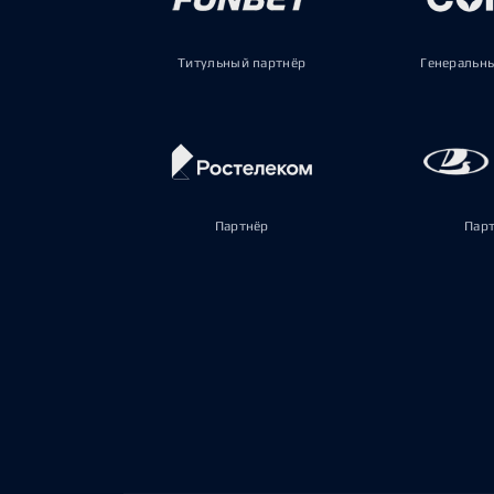
Титульный партнёр
Генеральн
Партнёр
Пар