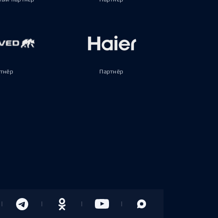
тнёр
Партнёр