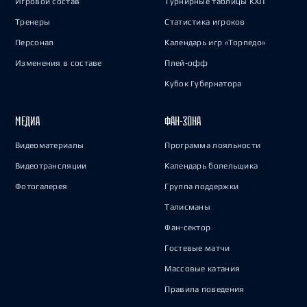
Игровой состав
Турнирные таблицы КХЛ
Тренеры
Статистика игроков
Персонал
Календарь игр «Торпедо»
Изменения в составе
Плей-офф
Кубок Губернатора
МЕДИА
ФАН-ЗОНА
Видеоматериалы
Программа лояльности
Видеотрансляции
Календарь болельщика
Фотогалерея
Группа поддержки
Талисманы
Фан-сектор
Гостевые матчи
Массовые катания
Правила поведения