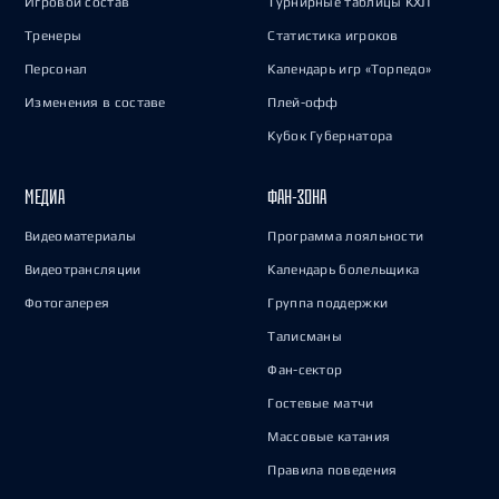
Игровой состав
Турнирные таблицы КХЛ
Тренеры
Статистика игроков
Персонал
Календарь игр «Торпедо»
Изменения в составе
Плей-офф
Кубок Губернатора
МЕДИА
ФАН-ЗОНА
Видеоматериалы
Программа лояльности
Видеотрансляции
Календарь болельщика
Фотогалерея
Группа поддержки
Талисманы
Фан-сектор
Гостевые матчи
Массовые катания
Правила поведения