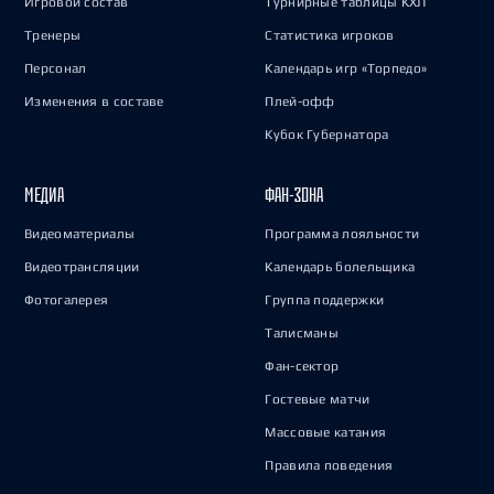
Игровой состав
Турнирные таблицы КХЛ
Тренеры
Статистика игроков
Персонал
Календарь игр «Торпедо»
Изменения в составе
Плей-офф
Кубок Губернатора
МЕДИА
ФАН-ЗОНА
Видеоматериалы
Программа лояльности
Видеотрансляции
Календарь болельщика
Фотогалерея
Группа поддержки
Талисманы
Фан-сектор
Гостевые матчи
Массовые катания
Правила поведения