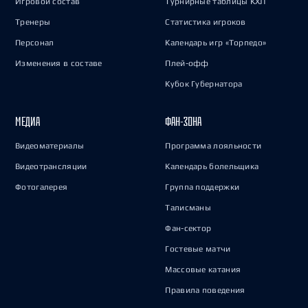
Игровой состав
Турнирные таблицы КХЛ
Тренеры
Статистика игроков
Персонал
Календарь игр «Торпедо»
Изменения в составе
Плей-офф
Кубок Губернатора
МЕДИА
ФАН-ЗОНА
Видеоматериалы
Программа лояльности
Видеотрансляции
Календарь болельщика
Фотогалерея
Группа поддержки
Талисманы
Фан-сектор
Гостевые матчи
Массовые катания
Правила поведения