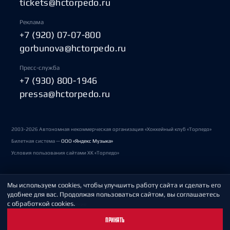
tickets@hctorpedo.ru
Реклама
+7 (920) 07-07-800
gorbunova@hctorpedo.ru
Пресс-служба
+7 (930) 800-1946
pressa@hctorpedo.ru
2003-2026 Автономная некоммерческая организация «Хоккейный клуб «Торпедо»
Билетная система —
ООО «Яндекс Музыка»
Условия пользования сайтами ХК «Торпедо»
Мы используем cookies, чтобы улучшить работу сайта и сделать его
Политика обработки персональных данных
удобнее для вас. Продолжая пользоваться сайтом, вы соглашаетесь
с обработкой cookies.
Пользовательское соглашение
ПРИНЯТЬ
Охрана труда