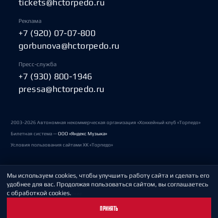
tickets@hctorpedo.ru
Реклама
+7 (920) 07-07-800
gorbunova@hctorpedo.ru
Пресс-служба
+7 (930) 800-1946
pressa@hctorpedo.ru
2003-2026 Автономная некоммерческая организация «Хоккейный клуб «Торпедо»
Билетная система —
ООО «Яндекс Музыка»
Условия пользования сайтами ХК «Торпедо»
Мы используем cookies, чтобы улучшить работу сайта и сделать его
Политика обработки персональных данных
удобнее для вас. Продолжая пользоваться сайтом, вы соглашаетесь
с обработкой cookies.
Пользовательское соглашение
ПРИНЯТЬ
Охрана труда