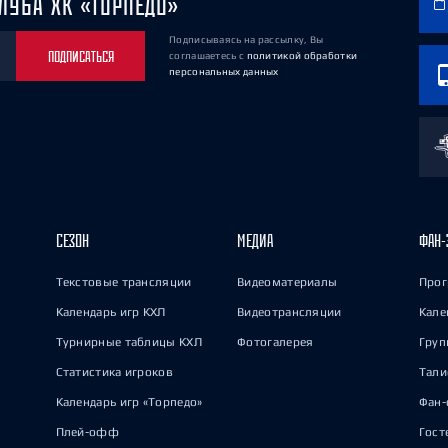
ЛУБА ХК «ТОРПЕДО»
Подписываясь на рассылку, Вы
ПОДПИСАТЬСЯ
соглашаетесь
с
политикой обработки
персональных данных
СЕЗОН
МЕДИА
ФАН-
Текстовые трансляции
Видеоматериалы
Прог
Календарь игр КХЛ
Видеотрансляции
Кале
Турнирные таблицы КХЛ
Фотогалерея
Груп
Статистика игроков
Тал
Календарь игр «Торпедо»
Фан-
Плей-офф
Гост