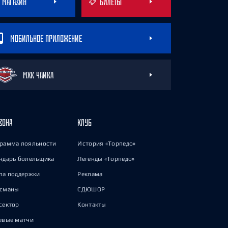
МАГАЗИН
БИЛЕТЫ
МОБИЛЬНОЕ ПРИЛОЖЕНИЕ
МХК ЧАЙКА
ЗОНА
КЛУБ
рамма лояльности
История «Торпедо»
ндарь болельщика
Легенды «Торпедо»
па поддержки
Реклама
исманы
СДЮШОР
сектор
Контакты
евые матчи