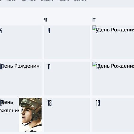
Амур
Барыс
ЧТ
ПТ
Салават Юлаев
3
4
5
Сибирь
10
11
12
17
18
19