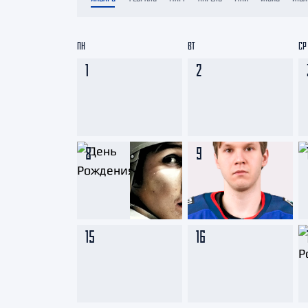
Локомотив
Северсталь
ПН
ВТ
СР
ЦСКА
1
2
Шанхайские Драконы
8
9
15
16