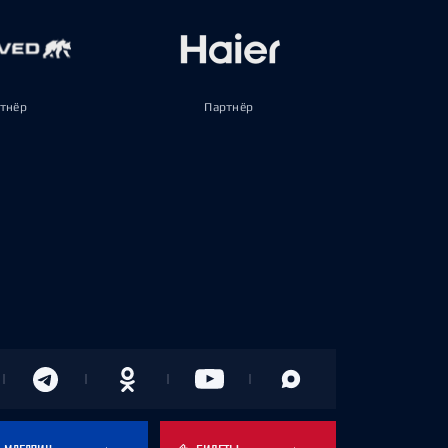
тнёр
Партнёр