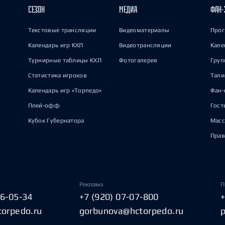
СЕЗОН
МЕДИА
ФАН-
Текстовые трансляции
Видеоматериалы
Прог
Календарь игр КХЛ
Видеотрансляции
Кале
Турнирные таблицы КХЛ
Фотогалерея
Груп
Статистика игроков
Тал
Календарь игр «Торпедо»
Фан-
Плей-офф
Гост
Кубок Губернатора
Масс
Прав
Реклама
П
06-05-34
+7 (920) 07-07-800
torpedo.ru
gorbunova@hctorpedo.ru