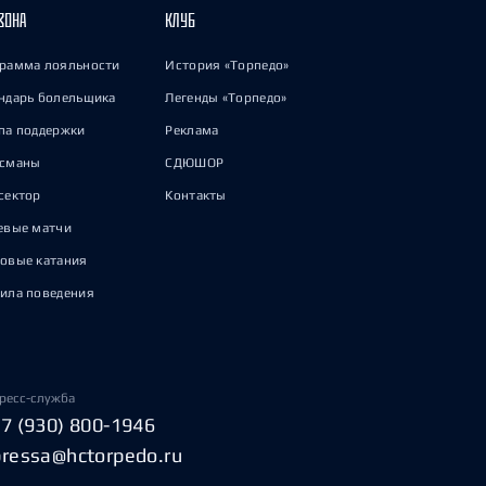
ЗОНА
КЛУБ
рамма лояльности
История «Торпедо»
ндарь болельщика
Легенды «Торпедо»
па поддержки
Реклама
исманы
СДЮШОР
сектор
Контакты
евые матчи
овые катания
ила поведения
ресс-служба
+7 (930) 800-1946
pressa@hctorpedo.ru