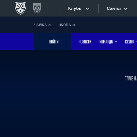
Клубы
Сайты
ЧАЙКА
ШКОЛА
Конференция «Запад»
Сайты
ВОЙТИ
НОВОСТИ
КОМАНДА
СЕЗОН
Дивизион Боброва
Лада
Видеотран
СКА
Хайлайты
Спартак
ГЛАВН
Торпедо
Текстовые
ХК Сочи
Интернет-
Дивизион Тарасова
Фотобанк
Динамо Мн
Динамо М
Приложе