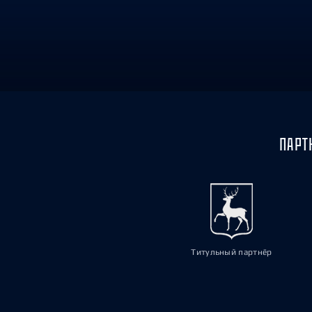
Локомотив
Северсталь
ЦСКА
Шанхайские Драконы
ПАРТ
Титульный партнёр