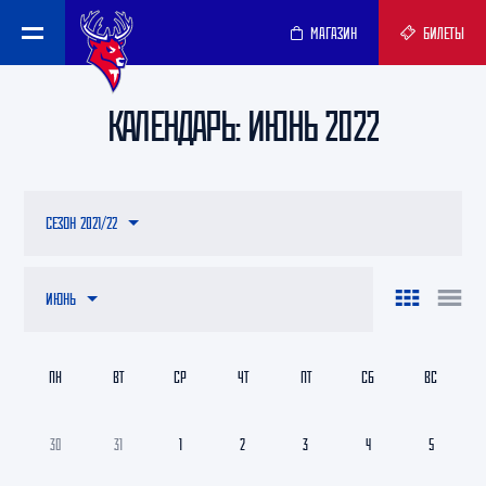
МАГАЗИН
БИЛЕТЫ
КАЛЕНДАРЬ: ИЮНЬ 2022
СЕЗОН 2021/22
ИЮНЬ
ПН
ВТ
СР
ЧТ
ПТ
СБ
ВС
30
31
1
2
3
4
5