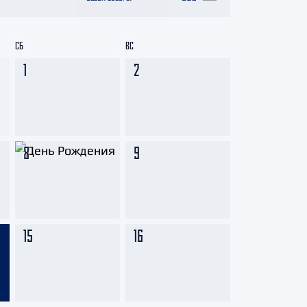
СБ
ВС
1
2
8
9
15
16