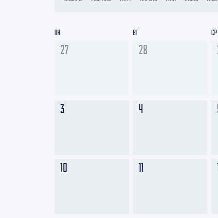
Локомотив
Северсталь
ПН
ВТ
СР
ЦСКА
27
28
Шанхайские Драконы
3
4
10
11