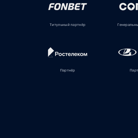
Титульный партнёр
Генеральн
Партнёр
Пар