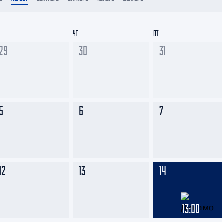
Амур
Барыс
ЧТ
ПТ
Салават Юлаев
29
30
31
Сибирь
5
6
7
12
13
14
13:00