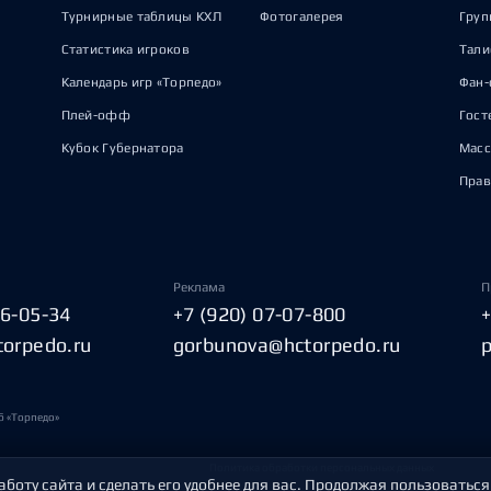
Турнирные таблицы КХЛ
Фотогалерея
Груп
Статистика игроков
Тал
Календарь игр «Торпедо»
Фан-
Плей-офф
Гост
Кубок Губернатора
Масс
Прав
Реклама
П
06-05-34
+7 (920) 07-07-800
torpedo.ru
gorbunova@hctorpedo.ru
б «Торпедо»
Политика обработки персональных данных
аботу сайта и сделать его удобнее для вас. Продолжая пользоваться