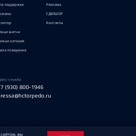
па поддержки
Реклама
исманы
СДЮШОР
сектор
Контакты
евые матчи
овые катания
ила поведения
ресс-служба
+7 (930) 800-1946
pressa@hctorpedo.ru
Пользовательское соглашение
Охрана труда
 сайтом, вы