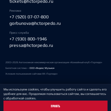
tickets@hctorpedo.ru
Реклама
+7 (920) 07-07-800
gorbunova@hctorpedo.ru
Пресс-служба
+7 (930) 800-1946
pressa@hctorpedo.ru
2003-2026 Автономная некоммерческая организация «Хоккейный клуб «Торпедо»
Билетная система —
ООО «Яндекс Музыка»
Условия пользования сайтами ХК «Торпедо»
Мы используем cookies, чтобы улучшить работу сайта и сделать его
Политика обработки персональных данных
удобнее для вас. Продолжая пользоваться сайтом, вы соглашаетесь
с обработкой cookies.
Пользовательское соглашение
ПРИНЯТЬ
Охрана труда