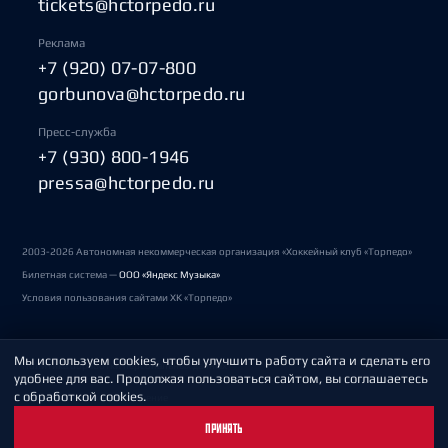
tickets@hctorpedo.ru
Реклама
+7 (920) 07-07-800
gorbunova@hctorpedo.ru
Пресс-служба
+7 (930) 800-1946
pressa@hctorpedo.ru
2003-2026 Автономная некоммерческая организация «Хоккейный клуб «Торпедо»
Билетная система —
ООО «Яндекс Музыка»
Условия пользования сайтами ХК «Торпедо»
Мы используем cookies, чтобы улучшить работу сайта и сделать его
Политика обработки персональных данных
удобнее для вас. Продолжая пользоваться сайтом, вы соглашаетесь
с обработкой cookies.
Пользовательское соглашение
ПРИНЯТЬ
Охрана труда