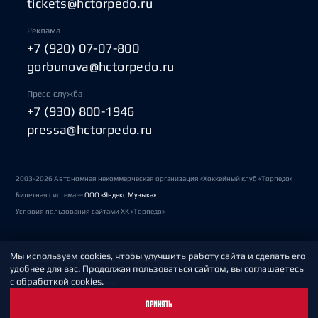
tickets@hctorpedo.ru
Реклама
+7 (920) 07-07-800
gorbunova@hctorpedo.ru
Пресс-служба
+7 (930) 800-1946
pressa@hctorpedo.ru
2003-2026 Автономная некоммерческая организация «Хоккейный клуб «Торпедо»
Билетная система —
ООО «Яндекс Музыка»
Условия пользования сайтами ХК «Торпедо»
Мы используем cookies, чтобы улучшить работу сайта и сделать его
Политика обработки персональных данных
удобнее для вас. Продолжая пользоваться сайтом, вы соглашаетесь
с обработкой cookies.
Пользовательское соглашение
ПРИНЯТЬ
Охрана труда