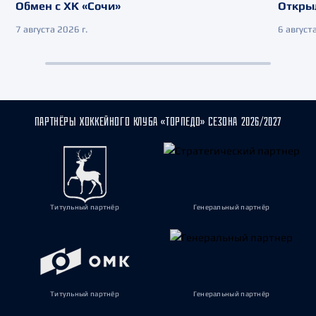
Обмен с ХК «Сочи»
Откры
7 августа 2026 г.
6 августа
ПАРТНЁРЫ ХОККЕЙНОГО КЛУБА «ТОРПЕДО» СЕЗОНА 2026/2027
Титульный партнёр
Генеральный партнёр
Титульный партнёр
Генеральный партнёр