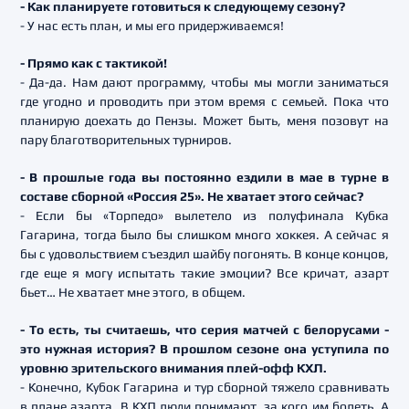
- Как планируете готовиться к следующему сезону?
- У нас есть план, и мы его придерживаемся!
- Прямо как с тактикой!
- Да-да. Нам дают программу, чтобы мы могли заниматься
где угодно и проводить при этом время с семьей. Пока что
планирую доехать до Пензы. Может быть, меня позовут на
пару благотворительных турниров.
- В прошлые года вы постоянно ездили в мае в турне в
составе сборной «Россия 25». Не хватает этого сейчас?
- Если бы «Торпедо» вылетело из полуфинала Кубка
Гагарина, тогда было бы слишком много хоккея. А сейчас я
бы с удовольствием съездил шайбу погонять. В конце концов,
где еще я могу испытать такие эмоции? Все кричат, азарт
бьет… Не хватает мне этого, в общем.
- То есть, ты считаешь, что серия матчей с белорусами -
это нужная история? В прошлом сезоне она уступила по
уровню зрительского внимания плей-офф КХЛ.
- Конечно, Кубок Гагарина и тур сборной тяжело сравнивать
в плане азарта. В КХЛ люди понимают, за кого им болеть. А