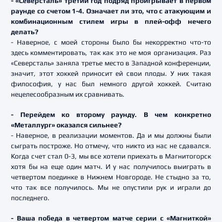
- «Северсталь» третий год подряд проигрывает в первом
раунде со счетом 1-4. Означает ли это, что с атакующим и
комбинационным стилем игры в плей-офф нечего
делать?
- Наверное, с моей стороны было бы некорректно что-то
здесь комментировать, так как это не моя организация. Раз
«Северсталь» заняла третье место в Западной конференции,
значит, этот хоккей приносит ей свои плоды. У них такая
философия, у нас был немного другой хоккей. Считаю
нецелесообразным их сравнивать.
- Перейдем ко второму раунду. В чем конкретно
«Металлург» оказался сильнее?
- Наверное, в реализации моментов. Да и мы должны были
сыграть построже. Но отмечу, что никто из нас не сдавался.
Когда счет стал 0-3, мы все хотели приехать в Магнитогорск
хотя бы на еще один матч. И у нас получилось выиграть в
четвертом поединке в Нижнем Новгороде. Не стыдно за то,
что так все получилось. Мы не опустили рук и играли до
последнего.
- Ваша победа в четвертом матче серии с «Магниткой»