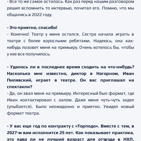
- Все то же самое осталось. Как раз перед нашим разговором
решил вспомнить то интервью, почитал его. Помню, что мы
общались в 2022 году.
- Это приятно, спасибо!
- Конечно! Театр у меня остался. Сестра начала играть в
театре с более взрослыми ребятами. Надеюсь, она как-
нибудь позовет меня на премьеру. Очень хотелось бы, чтобы
у нее все получилось.
- Удалось ли в последнее время сходить на что-нибудь?
Насколько мне известно, диктор в Нагорном, Иван
Пилявский, играет в театре. Он вас приглашал на
спектакли?
- Да, он звал меня на премьеру. Интересный был формат, где
Иван контактировал с залом. Даже меня чуть-чуть задел
(улыбается). Было неожиданно и приятно. Увидел новый
формат театра.
- У вас еще год по контракту с «Торпедо». Вместе с тем, в
2027-м вам исполнится 25 лет. Как показывает практика,
это едва ли не лучший возраст для отъезда в НХЛ.