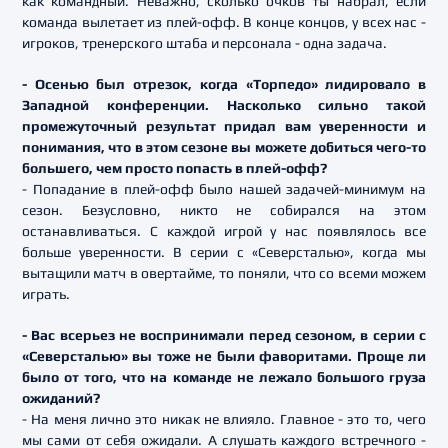
как командный. Неважно, сколько очков ты набрал, если
команда вылетает из плей-офф. В конце концов, у всех нас -
игроков, тренерского штаба и персонала - одна задача.
- Осенью был отрезок, когда «Торпедо» лидировало в
Западной конференции. Насколько сильно такой
промежуточный результат придал вам уверенности и
понимания, что в этом сезоне вы можете добиться чего-то
большего, чем просто попасть в плей-офф?
- Попадание в плей-офф было нашей задачей-минимум на
сезон. Безусловно, никто не собирался на этом
останавливаться. С каждой игрой у нас появлялось все
больше уверенности. В серии с «Северсталью», когда мы
вытащили матч в овертайме, то поняли, что со всеми можем
играть.
- Вас всерьез не воспринимали перед сезоном, в серии с
«Северсталью» вы тоже не были фаворитами. Проще ли
было от того, что на команде не лежало большого груза
ожиданий?
- На меня лично это никак не влияло. Главное - это то, чего
мы сами от себя ожидали. А слушать каждого встречного -