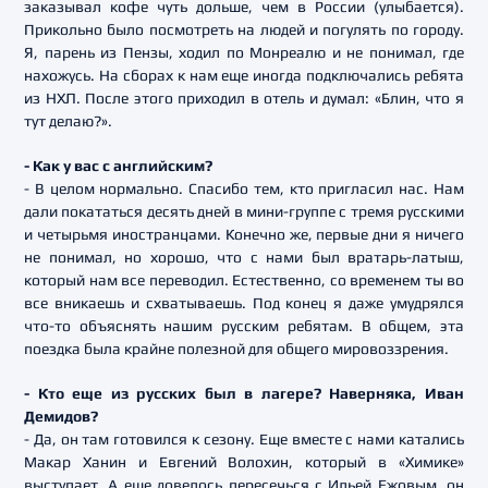
заказывал кофе чуть дольше, чем в России (улыбается).
Прикольно было посмотреть на людей и погулять по городу.
Я, парень из Пензы, ходил по Монреалю и не понимал, где
нахожусь. На сборах к нам еще иногда подключались ребята
из НХЛ. После этого приходил в отель и думал: «Блин, что я
тут делаю?».
- Как у вас с английским?
- В целом нормально. Спасибо тем, кто пригласил нас. Нам
дали покататься десять дней в мини-группе с тремя русскими
и четырьмя иностранцами. Конечно же, первые дни я ничего
не понимал, но хорошо, что с нами был вратарь-латыш,
который нам все переводил. Естественно, со временем ты во
все вникаешь и схватываешь. Под конец я даже умудрялся
что-то объяснять нашим русским ребятам. В общем, эта
поездка была крайне полезной для общего мировоззрения.
- Кто еще из русских был в лагере? Наверняка, Иван
Демидов?
- Да, он там готовился к сезону. Еще вместе с нами катались
Макар Ханин и Евгений Волохин, который в «Химике»
выступает. А еще довелось пересечься с Ильей Ежовым, он