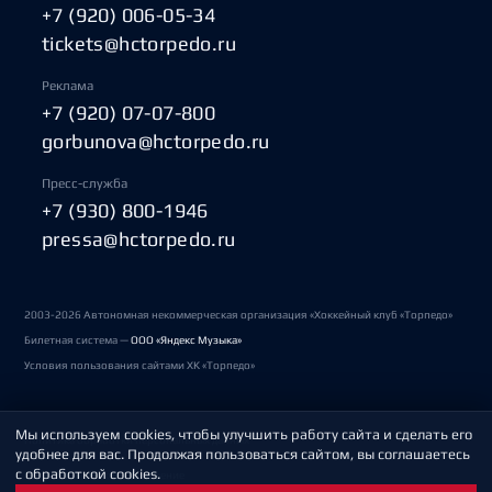
+7 (920) 006-05-34
tickets@hctorpedo.ru
Реклама
+7 (920) 07-07-800
gorbunova@hctorpedo.ru
Пресс-служба
+7 (930) 800-1946
pressa@hctorpedo.ru
2003-2026 Автономная некоммерческая организация «Хоккейный клуб «Торпедо»
Билетная система —
ООО «Яндекс Музыка»
Условия пользования сайтами ХК «Торпедо»
Мы используем cookies, чтобы улучшить работу сайта и сделать его
Политика обработки персональных данных
удобнее для вас. Продолжая пользоваться сайтом, вы соглашаетесь
с обработкой cookies.
Пользовательское соглашение