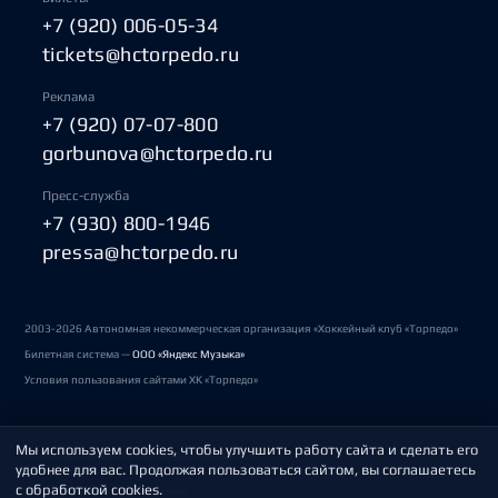
+7 (920) 006-05-34
tickets@hctorpedo.ru
Реклама
+7 (920) 07-07-800
gorbunova@hctorpedo.ru
Пресс-служба
+7 (930) 800-1946
pressa@hctorpedo.ru
2003-2026 Автономная некоммерческая организация «Хоккейный клуб «Торпедо»
Билетная система —
ООО «Яндекс Музыка»
Условия пользования сайтами ХК «Торпедо»
Мы используем cookies, чтобы улучшить работу сайта и сделать его
Политика обработки персональных данных
удобнее для вас. Продолжая пользоваться сайтом, вы соглашаетесь
с обработкой cookies.
Пользовательское соглашение