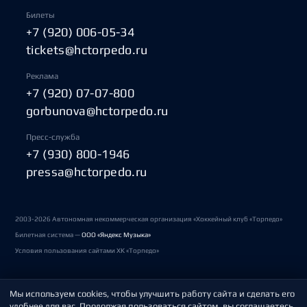
Билеты
+7 (920) 006-05-34
tickets@hctorpedo.ru
Реклама
+7 (920) 07-07-800
gorbunova@hctorpedo.ru
Пресс-служба
+7 (930) 800-1946
pressa@hctorpedo.ru
2003-2026 Автономная некоммерческая организация «Хоккейный клуб «Торпедо»
Билетная система —
ООО «Яндекс Музыка»
Условия пользования сайтами ХК «Торпедо»
Мы используем cookies, чтобы улучшить работу сайта и сделать его
Политика обработки персональных данных
удобнее для вас. Продолжая пользоваться сайтом, вы соглашаетесь