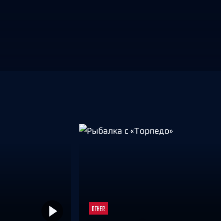
Амур
Барыс
Салават Юлаев
Сибирь
OTHER