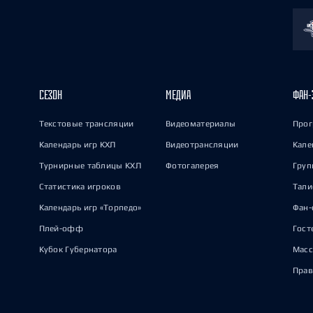
СЕЗОН
МЕДИА
ФАН-
Текстовые трансляции
Видеоматериалы
Прог
Календарь игр КХЛ
Видеотрансляции
Кале
Турнирные таблицы КХЛ
Фотогалерея
Груп
Статистика игроков
Тал
Календарь игр «Торпедо»
Фан-
Плей-офф
Гост
Кубок Губернатора
Масс
Прав