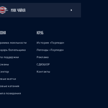
МХК ЧАЙКА
ЗОНА
КЛУБ
рамма лояльности
История «Торпедо»
ндарь болельщика
Легенды «Торпедо»
па поддержки
Реклама
исманы
СДЮШОР
сектор
Контакты
евые матчи
овые катания
ила поведения