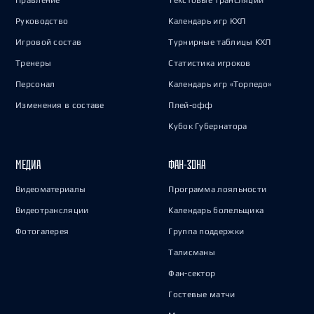
Правление
Текстовые трансляции
Руководство
Календарь игр КХЛ
Игровой состав
Турнирные таблицы КХЛ
Тренеры
Статистика игроков
Персонал
Календарь игр «Торпедо»
Изменения в составе
Плей-офф
Кубок Губернатора
МЕДИА
ФАН-ЗОНА
Видеоматериалы
Программа лояльности
Видеотрансляции
Календарь болельщика
Фотогалерея
Группа поддержки
Талисманы
Фан-сектор
Гостевые матчи