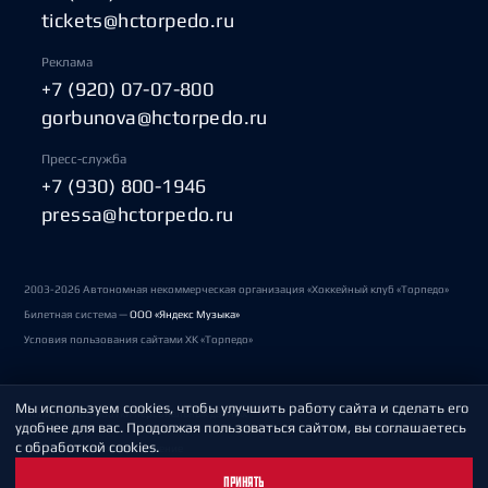
tickets@hctorpedo.ru
Реклама
+7 (920) 07-07-800
gorbunova@hctorpedo.ru
Пресс-служба
+7 (930) 800-1946
pressa@hctorpedo.ru
2003-2026 Автономная некоммерческая организация «Хоккейный клуб «Торпедо»
Билетная система —
ООО «Яндекс Музыка»
Условия пользования сайтами ХК «Торпедо»
Мы используем cookies, чтобы улучшить работу сайта и сделать его
Политика обработки персональных данных
удобнее для вас. Продолжая пользоваться сайтом, вы соглашаетесь
с обработкой cookies.
Пользовательское соглашение
ПРИНЯТЬ
Охрана труда