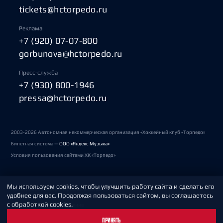
tickets@hctorpedo.ru
Реклама
+7 (920) 07-07-800
gorbunova@hctorpedo.ru
Пресс-служба
+7 (930) 800-1946
pressa@hctorpedo.ru
2003-2026 Автономная некоммерческая организация «Хоккейный клуб «Торпедо»
Билетная система —
ООО «Яндекс Музыка»
Условия пользования сайтами ХК «Торпедо»
Мы используем cookies, чтобы улучшить работу сайта и сделать его
Политика обработки персональных данных
удобнее для вас. Продолжая пользоваться сайтом, вы соглашаетесь
с обработкой cookies.
Пользовательское соглашение
ПРИНЯТЬ
Охрана труда