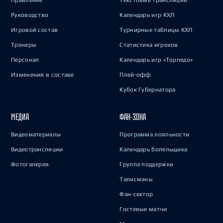
Правление
Текстовые трансляции
Руководство
Календарь игр КХЛ
Игровой состав
Турнирные таблицы КХЛ
Тренеры
Статистика игроков
Персонал
Календарь игр «Торпедо»
Изменения в составе
Плей-офф
Кубок Губернатора
МЕДИА
ФАН-ЗОНА
Видеоматериалы
Программа лояльности
Видеотрансляции
Календарь болельщика
Фотогалерея
Группа поддержки
Талисманы
Фан-сектор
Гостевые матчи