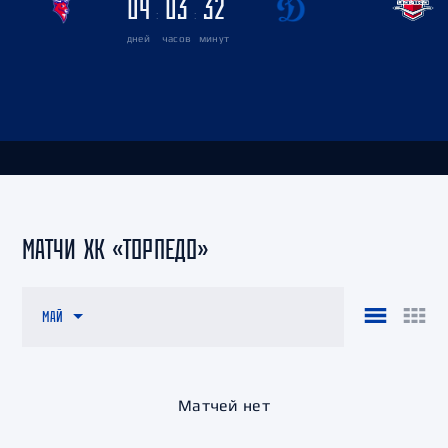
04
03
32
:
:
дней
часов
минут
МАТЧИ ХК «ТОРПЕДО»
МАЙ
Матчей нет