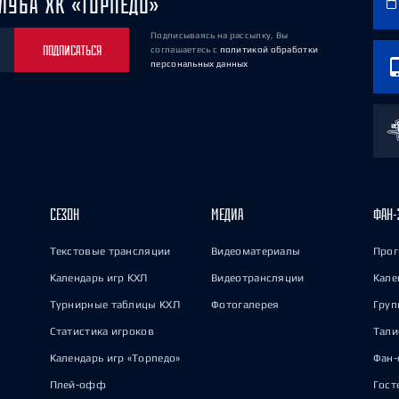
ЛУБА ХК «ТОРПЕДО»
Подписываясь на рассылку, Вы
ПОДПИСАТЬСЯ
соглашаетесь
с
политикой обработки
персональных данных
СЕЗОН
МЕДИА
ФАН-
Текстовые трансляции
Видеоматериалы
Прог
Календарь игр КХЛ
Видеотрансляции
Кале
Турнирные таблицы КХЛ
Фотогалерея
Груп
Статистика игроков
Тал
Календарь игр «Торпедо»
Фан-
Плей-офф
Гост