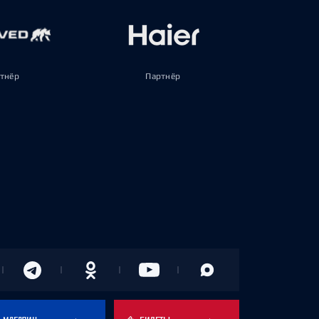
тнёр
Партнёр