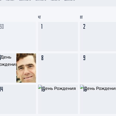
Амур
Барыс
ЧТ
ПТ
Салават Юлаев
30
1
2
Сибирь
7
8
9
14
15
16