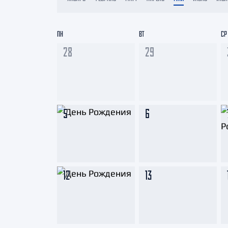
Локомотив
Северсталь
ПН
ВТ
СР
ЦСКА
28
29
Шанхайские Драконы
5
6
12
13