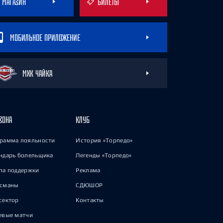
МАГАЗИН
БИЛЕТЫ
МОБИЛЬНОЕ ПРИЛОЖЕНИЕ
МХК ЧАЙКА
ЗОНА
КЛУБ
рамма лояльности
История «Торпедо»
ндарь болельщика
Легенды «Торпедо»
па поддержки
Реклама
исманы
СДЮШОР
сектор
Контакты
евые матчи