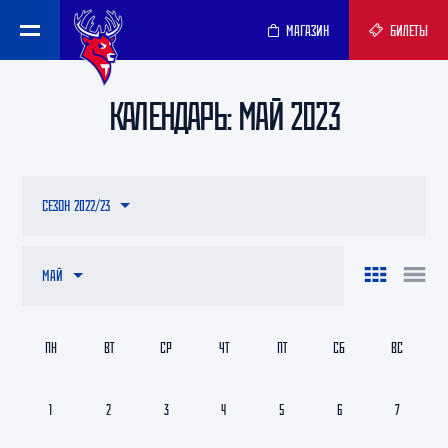
МАГАЗИН
БИЛЕТЫ
КАЛЕНДАРЬ: МАЙ 2023
СЕЗОН 2022/23
МАЙ
ПН
ВТ
СР
ЧТ
ПТ
СБ
ВС
1
2
3
4
5
6
7