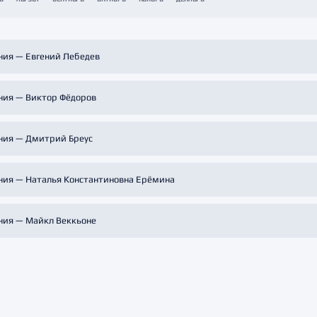
Амур
Барыс
Салават Юлаев
ния — Евгений Лебедев
Сибирь
ния — Виктор Фёдоров
ния — Дмитрий Бреус
ния — Наталья Константиновна Ерёмина
ния — Майкл Веккьоне