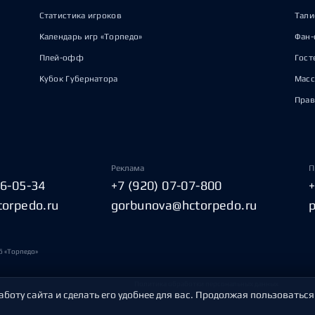
Статистика игроков
Тал
Календарь игр «Торпедо»
Фан-
Плей-офф
Гост
Кубок Губернатора
Масс
Прав
Реклама
П
06-05-34
+7 (920) 07-07-800
torpedo.ru
gorbunova@hctorpedo.ru
б «Торпедо»
Политика обработки персональных данных
аботу сайта и сделать его удобнее для вас. Продолжая пользоваться