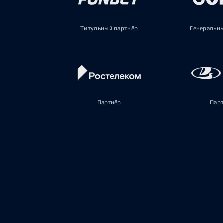
Титульный партнёр
Генеральн
Партнёр
Пар