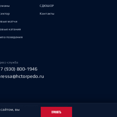
исманы
СДЮШОР
сектор
Контакты
евые матчи
овые катания
ила поведения
ресс-служба
+7 (930) 800-1946
pressa@hctorpedo.ru
Пользовательское соглашение
Охрана труда
 сайтом, вы
ПРИНЯТЬ