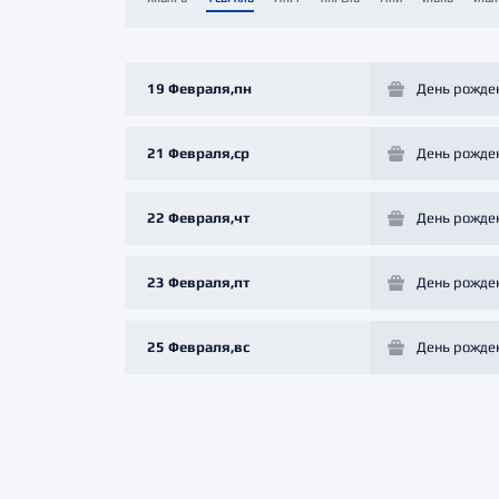
Локомотив
Северсталь
ЦСКА
19 Февраля,пн
День рожде
Шанхайские Драконы
21 Февраля,ср
День рожде
22 Февраля,чт
День рожде
23 Февраля,пт
День рожде
25 Февраля,вс
День рожде