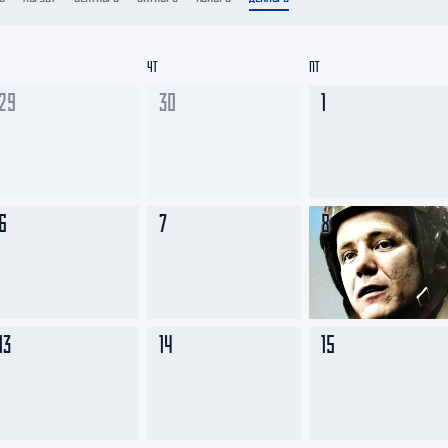
Амур
Барыс
ЧТ
ПТ
Салават Юлаев
29
30
1
Сибирь
6
7
8
13
14
15