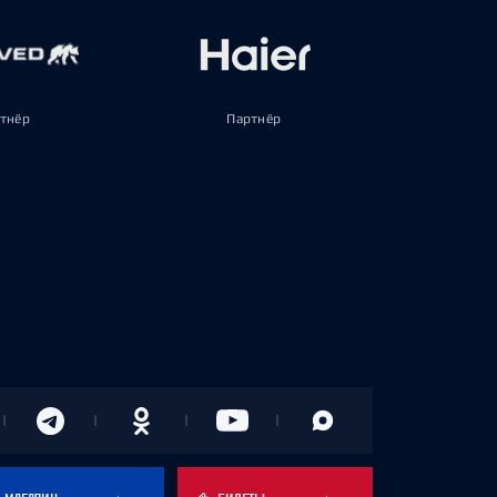
тнёр
Партнёр