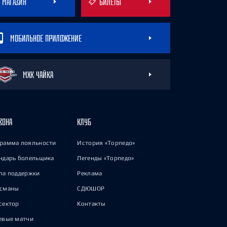
МАГАЗИН
БИЛЕТЫ
МОБИЛЬНОЕ ПРИЛОЖЕНИЕ
МХК ЧАЙКА
ЗОНА
КЛУБ
рамма лояльности
История «Торпедо»
ндарь болельщика
Легенды «Торпедо»
па поддержки
Реклама
исманы
СДЮШОР
сектор
Контакты
евые матчи