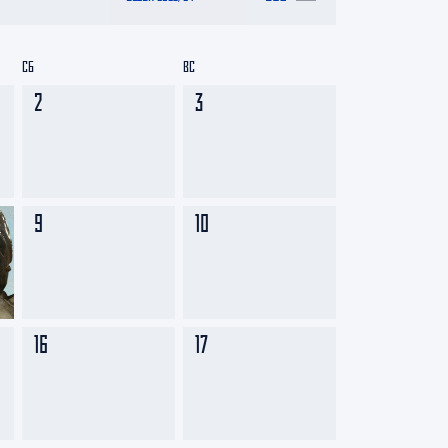
СБ
ВС
2
3
9
10
16
17