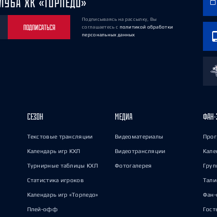
ЛУБА ХК «ТОРПЕДО»
Подписываясь на рассылку, Вы
ПОДПИСАТЬСЯ
соглашаетесь
с
политикой обработки
персональных данных
СЕЗОН
МЕДИА
ФАН-
Текстовые трансляции
Видеоматериалы
Прог
Календарь игр КХЛ
Видеотрансляции
Кале
Турнирные таблицы КХЛ
Фотогалерея
Груп
Статистика игроков
Тал
Календарь игр «Торпедо»
Фан-
Плей-офф
Гост