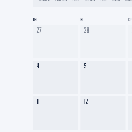
Локомотив
Северсталь
ПН
ВТ
СР
ЦСКА
27
28
Шанхайские Драконы
4
5
11
12