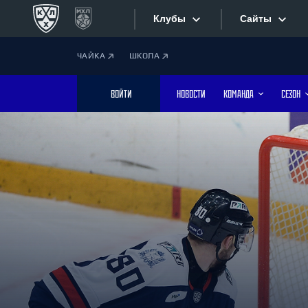
Клубы
Сайты
ЧАЙКА
ШКОЛА
Конференция «Запад»
Сайты
ВОЙТИ
НОВОСТИ
КОМАНДА
СЕЗОН
Дивизион Боброва
Лада
Видеотран
СКА
Хайлайты
Спартак
Торпедо
Текстовые
ХК Сочи
Интернет-
Дивизион Тарасова
Фотобанк
Динамо Мн
Динамо М
Приложе