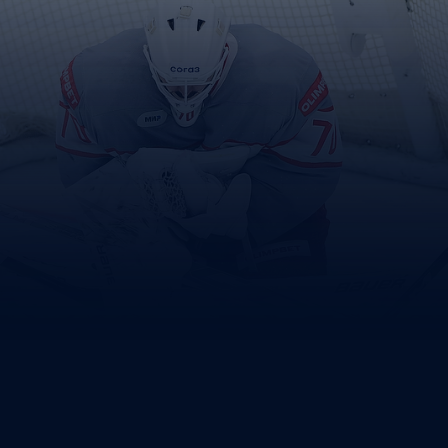
Амур
Барыс
Салават Юлаев
Сибирь