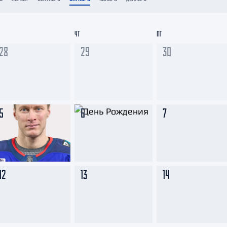
Амур
Барыс
ЧТ
ПТ
Салават Юлаев
28
29
30
Сибирь
5
6
7
12
13
14