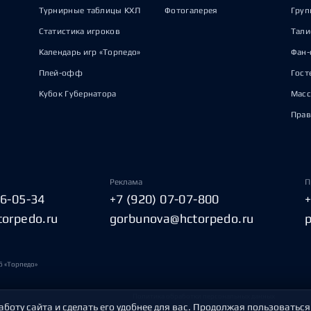
Турнирные таблицы КХЛ
Фотогалерея
Груп
Статистика игроков
Тал
Календарь игр «Торпедо»
Фан-
Плей-офф
Гост
Кубок Губернатора
Масс
Прав
Реклама
П
06-05-34
+7 (920) 07-07-800
torpedo.ru
gorbunova@hctorpedo.ru
б «Торпедо»
Политика обработки персональных данных
аботу сайта и сделать его удобнее для вас. Продолжая пользоваться