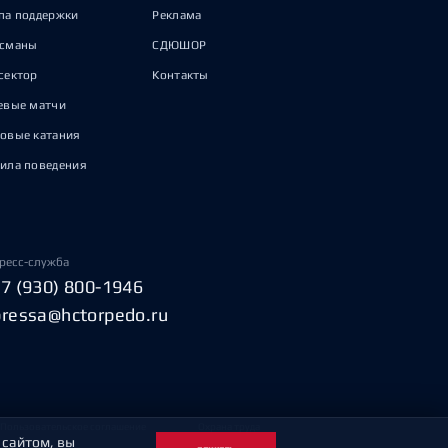
па поддержки
Реклама
исманы
СДЮШОР
сектор
Контакты
евые матчи
овые катания
ила поведения
ресс-служба
+7 (930) 800-1946
pressa@hctorpedo.ru
Пользовательское соглашение
Охрана труда
 сайтом, вы