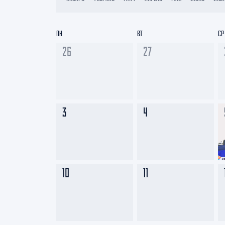
Локомотив
Северсталь
ПН
ВТ
СР
ЦСКА
26
27
Шанхайские Драконы
3
4
10
11