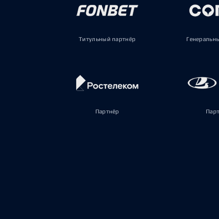
Титульный партнёр
Генеральн
Партнёр
Пар