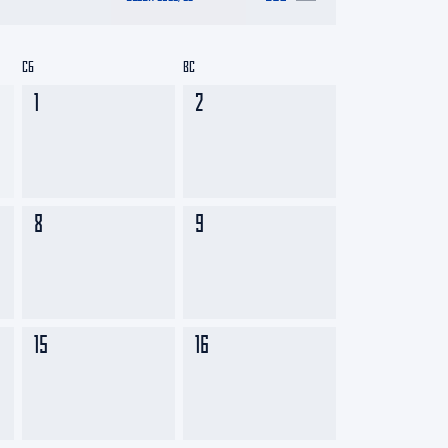
СБ
ВС
1
2
8
9
15
16