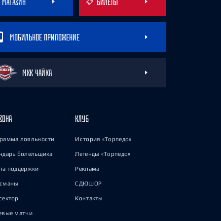
МАГАЗИН
БИЛЕТЫ
МОБИЛЬНОЕ ПРИЛОЖЕНИЕ
МХК ЧАЙКА
ЗОНА
КЛУБ
рамма лояльности
История «Торпедо»
ндарь болельщика
Легенды «Торпедо»
па поддержки
Реклама
исманы
СДЮШОР
сектор
Контакты
евые матчи