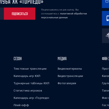
ЛУБА ХК «ТОРПЕДО»
Подписываясь на рассылку, Вы
ПОДПИСАТЬСЯ
соглашаетесь
с
политикой обработки
персональных данных
СЕЗОН
МЕДИА
ФАН-
Текстовые трансляции
Видеоматериалы
Прог
Календарь игр КХЛ
Видеотрансляции
Кале
Турнирные таблицы КХЛ
Фотогалерея
Груп
Статистика игроков
Тал
Календарь игр «Торпедо»
Фан-
Плей-офф
Гост