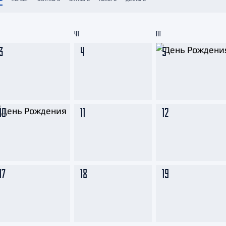
Амур
Барыс
ЧТ
ПТ
Салават Юлаев
3
4
5
Сибирь
10
11
12
17
18
19