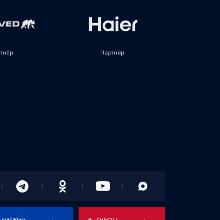
тнёр
Партнёр