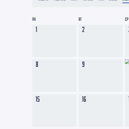
Локомотив
Северсталь
ПН
ВТ
СР
ЦСКА
1
2
Шанхайские Драконы
8
9
15
16