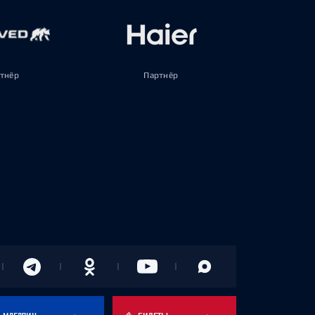
тнёр
Партнёр