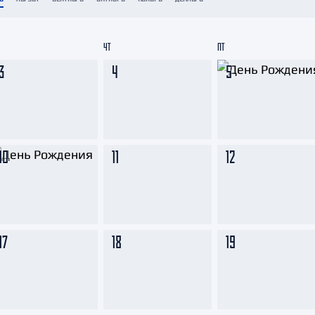
Амур
Барыс
ЧТ
ПТ
Салават Юлаев
3
4
5
Сибирь
10
11
12
17
18
19