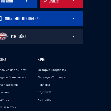
МАГАЗИН
БИЛЕТЫ
МОБИЛЬНОЕ ПРИЛОЖЕНИЕ
МХК ЧАЙКА
ЗОНА
КЛУБ
рамма лояльности
История «Торпедо»
ндарь болельщика
Легенды «Торпедо»
па поддержки
Реклама
исманы
СДЮШОР
сектор
Контакты
евые матчи