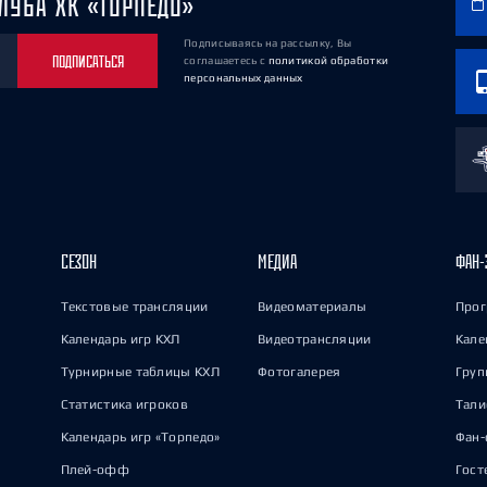
ЛУБА ХК «ТОРПЕДО»
Подписываясь на рассылку, Вы
ПОДПИСАТЬСЯ
соглашаетесь
с
политикой обработки
персональных данных
СЕЗОН
МЕДИА
ФАН-
Текстовые трансляции
Видеоматериалы
Прог
Календарь игр КХЛ
Видеотрансляции
Кале
Турнирные таблицы КХЛ
Фотогалерея
Груп
Статистика игроков
Тал
Календарь игр «Торпедо»
Фан-
Плей-офф
Гост