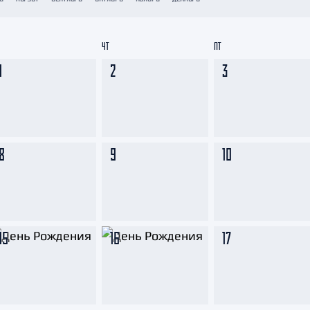
Амур
Барыс
ЧТ
ПТ
Салават Юлаев
1
2
3
Сибирь
8
9
10
15
16
17