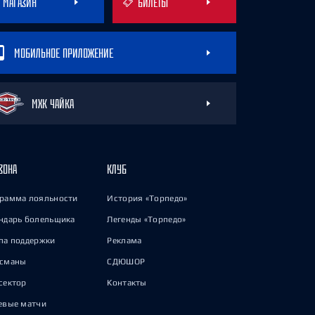
МАГАЗИН
БИЛЕТЫ
МОБИЛЬНОЕ ПРИЛОЖЕНИЕ
МХК ЧАЙКА
ЗОНА
КЛУБ
рамма лояльности
История «Торпедо»
ндарь болельщика
Легенды «Торпедо»
па поддержки
Реклама
исманы
СДЮШОР
сектор
Контакты
евые матчи