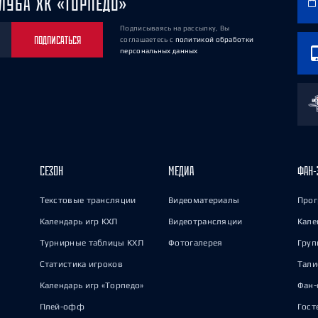
ЛУБА ХК «ТОРПЕДО»
Подписываясь на рассылку, Вы
ПОДПИСАТЬСЯ
соглашаетесь
с
политикой обработки
персональных данных
СЕЗОН
МЕДИА
ФАН-
Текстовые трансляции
Видеоматериалы
Прог
Календарь игр КХЛ
Видеотрансляции
Кале
Турнирные таблицы КХЛ
Фотогалерея
Груп
Статистика игроков
Тал
Календарь игр «Торпедо»
Фан-
Плей-офф
Гост