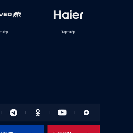
тнёр
Партнёр