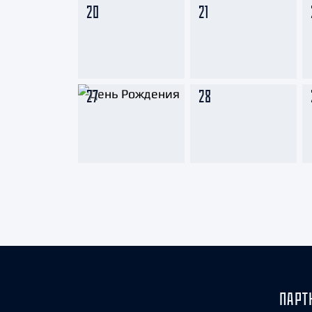
20
21
27
28
ПАРТ