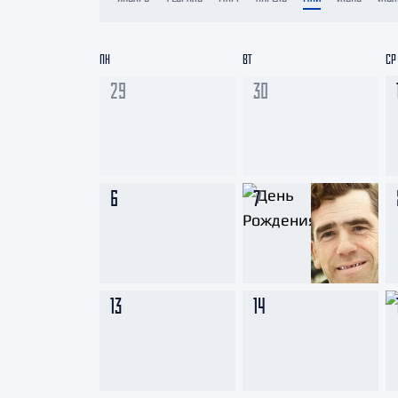
Локомотив
Северсталь
ПН
ВТ
СР
ЦСКА
29
30
Шанхайские Драконы
6
7
13
14