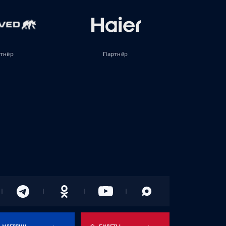
тнёр
Партнёр