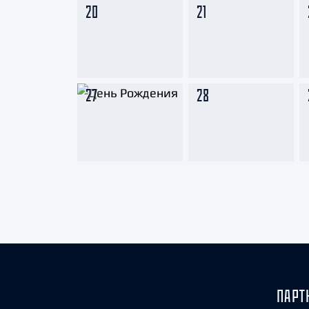
20
21
27
28
ПАРТ