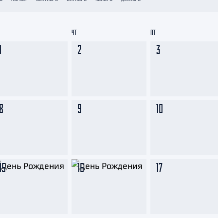
Амур
Барыс
ЧТ
ПТ
Салават Юлаев
1
2
3
Сибирь
8
9
10
15
16
17