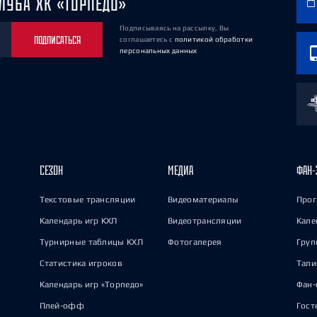
ЛУБА ХК «ТОРПЕДО»
Подписываясь на рассылку, Вы
ПОДПИСАТЬСЯ
соглашаетесь
с
политикой обработки
персональных данных
СЕЗОН
МЕДИА
ФАН-
Текстовые трансляции
Видеоматериалы
Прог
Календарь игр КХЛ
Видеотрансляции
Кале
Турнирные таблицы КХЛ
Фотогалерея
Груп
Статистика игроков
Тал
Календарь игр «Торпедо»
Фан-
Плей-офф
Гост