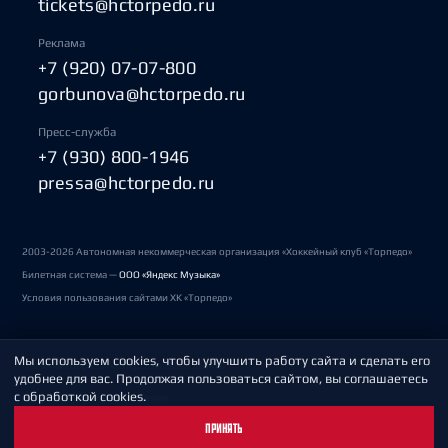
tickets@hctorpedo.ru
Реклама
+7 (920) 07-07-800
gorbunova@hctorpedo.ru
Пресс-служба
+7 (930) 800-1946
pressa@hctorpedo.ru
2003-2026 Автономная некоммерческая организация «Хоккейный клуб «Торпедо»
Билетная система —
ООО «Яндекс Музыка»
Условия пользования сайтами ХК «Торпедо»
Мы используем cookies, чтобы улучшить работу сайта и сделать его
Политика обработки персональных данных
удобнее для вас. Продолжая пользоваться сайтом, вы соглашаетесь
с обработкой cookies.
Пользовательское соглашение
ПРИНЯТЬ
Охрана труда