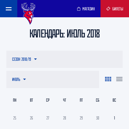
МАГАЗИН
БИЛЕТЫ
КАЛЕНДАРЬ: ИЮЛЬ 2018
СЕЗОН 2018/19
ИЮЛЬ
ПН
ВТ
СР
ЧТ
ПТ
СБ
ВС
25
26
27
28
29
30
1