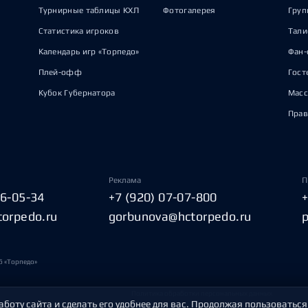
Турнирные таблицы КХЛ
Фотогалерея
Груп
Статистика игроков
Тал
Календарь игр «Торпедо»
Фан-
Плей-офф
Гост
Кубок Губернатора
Масс
Прав
Реклама
П
06-05-34
+7 (920) 07-07-800
torpedo.ru
gorbunova@hctorpedo.ru
б «Торпедо»
Политика обработки персональных данных
аботу сайта и сделать его удобнее для вас. Продолжая пользоваться