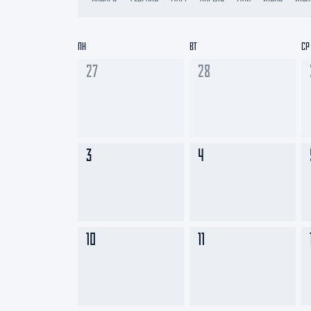
Локомотив
Северсталь
ПН
ВТ
СР
ЦСКА
27
28
Шанхайские Драконы
3
4
10
11