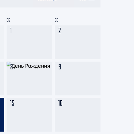
СБ
ВС
1
2
8
9
15
16