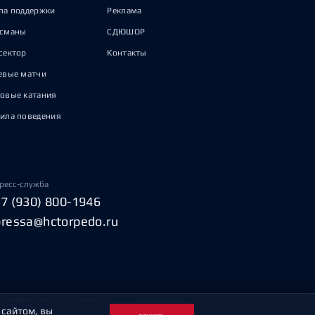
па поддержки
Реклама
исманы
СДЮШОР
сектор
Контакты
евые матчи
овые катания
ила поведения
ресс-служба
+7 (930) 800-1946
pressa@hctorpedo.ru
Пользовательское соглашение
Охрана труда
 сайтом, вы