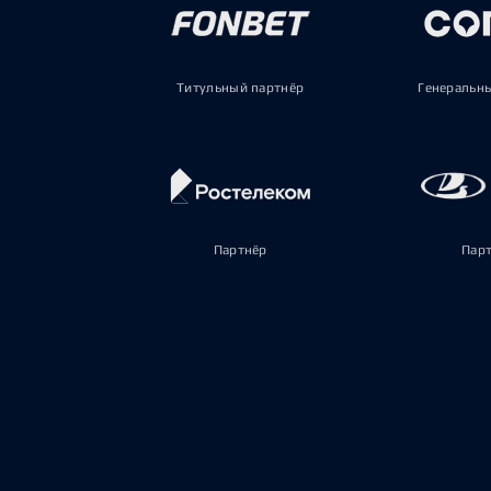
Титульный партнёр
Генеральн
Партнёр
Пар