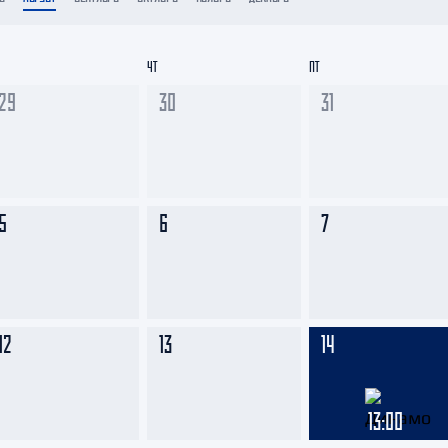
Амур
Барыс
ЧТ
ПТ
Салават Юлаев
29
30
31
Сибирь
5
6
7
12
13
14
13:00