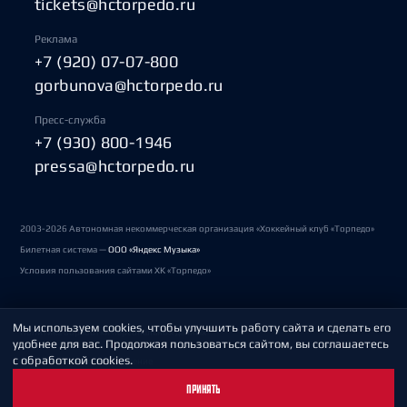
tickets@hctorpedo.ru
Реклама
+7 (920) 07-07-800
gorbunova@hctorpedo.ru
Пресс-служба
+7 (930) 800-1946
pressa@hctorpedo.ru
2003-2026 Автономная некоммерческая организация «Хоккейный клуб «Торпедо»
Билетная система —
ООО «Яндекс Музыка»
Условия пользования сайтами ХК «Торпедо»
Мы используем cookies, чтобы улучшить работу сайта и сделать его
Политика обработки персональных данных
удобнее для вас. Продолжая пользоваться сайтом, вы соглашаетесь
с обработкой cookies.
Пользовательское соглашение
ПРИНЯТЬ
Охрана труда