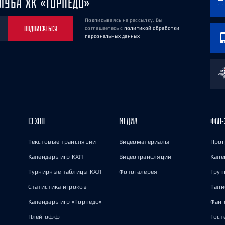
ЛУБА ХК «ТОРПЕДО»
Подписываясь на рассылку, Вы
ПОДПИСАТЬСЯ
соглашаетесь
с
политикой обработки
персональных данных
СЕЗОН
МЕДИА
ФАН-
Текстовые трансляции
Видеоматериалы
Прог
Календарь игр КХЛ
Видеотрансляции
Кале
Турнирные таблицы КХЛ
Фотогалерея
Груп
Статистика игроков
Тал
Календарь игр «Торпедо»
Фан-
Плей-офф
Гост