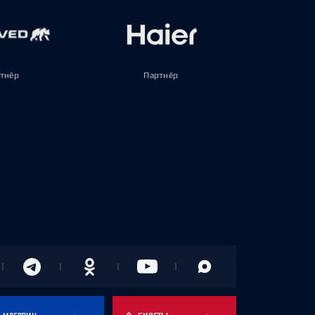
тнёр
Партнёр