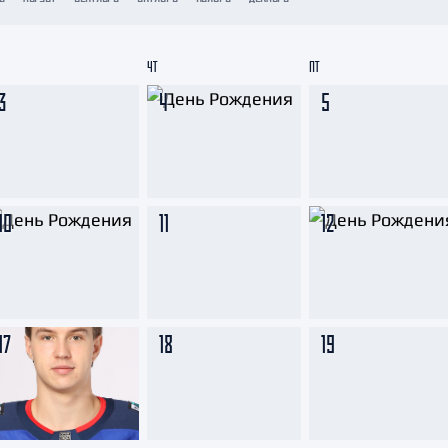
Амур
Барыс
ЧТ
ПТ
Салават Юлаев
3
4
5
Сибирь
10
11
12
17
18
19