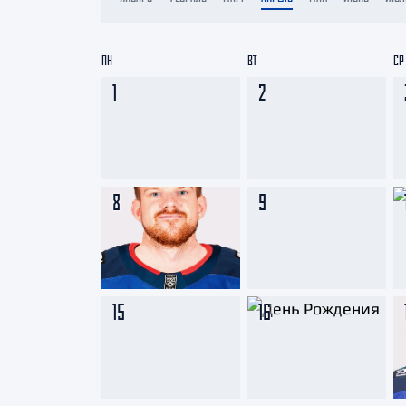
Локомотив
Северсталь
ПН
ВТ
СР
ЦСКА
1
2
Шанхайские Драконы
8
9
15
16