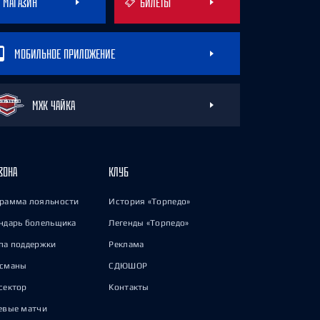
МАГАЗИН
БИЛЕТЫ
МОБИЛЬНОЕ ПРИЛОЖЕНИЕ
МХК ЧАЙКА
ЗОНА
КЛУБ
рамма лояльности
История «Торпедо»
ндарь болельщика
Легенды «Торпедо»
па поддержки
Реклама
исманы
СДЮШОР
сектор
Контакты
евые матчи