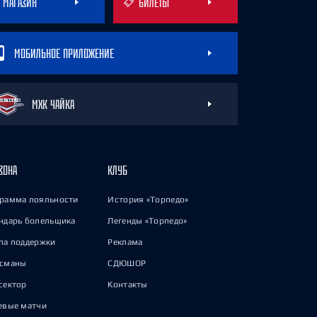
МАГАЗИН
БИЛЕТЫ
МОБИЛЬНОЕ ПРИЛОЖЕНИЕ
МХК ЧАЙКА
ЗОНА
КЛУБ
рамма лояльности
История «Торпедо»
ндарь болельщика
Легенды «Торпедо»
па поддержки
Реклама
исманы
СДЮШОР
сектор
Контакты
евые матчи