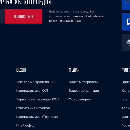
ЛУБА ХК «ТОРПЕДО»
Подписываясь на рассылку, Вы
ПОДПИСАТЬСЯ
соглашаетесь
с
политикой обработки
персональных данных
СЕЗОН
МЕДИА
ФАН-
Текстовые трансляции
Видеоматериалы
Прог
Календарь игр КХЛ
Видеотрансляции
Кале
Турнирные таблицы КХЛ
Фотогалерея
Груп
Статистика игроков
Тал
Календарь игр «Торпедо»
Фан-
Плей-офф
Гост