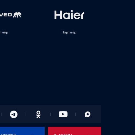
тнёр
Партнёр