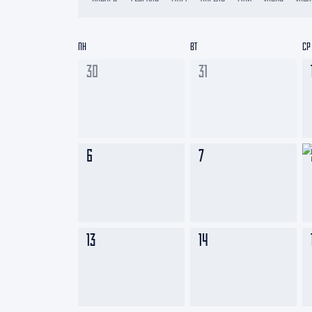
Локомотив
Северсталь
ПН
ВТ
СР
ЦСКА
30
31
Шанхайские Драконы
6
7
13
14