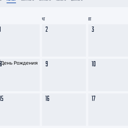
Амур
Барыс
ЧТ
ПТ
Салават Юлаев
1
2
3
Сибирь
8
9
10
15
16
17