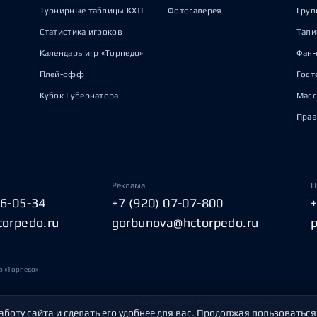
Турнирные таблицы КХЛ
Фотогалерея
Груп
Статистика игроков
Тал
Календарь игр «Торпедо»
Фан-
Плей-офф
Гост
Кубок Губернатора
Масс
Прав
Реклама
П
06-05-34
+7 (920) 07-07-800
torpedo.ru
gorbunova@hctorpedo.ru
б «Торпедо»
Политика обработки персональных данных
аботу сайта и сделать его удобнее для вас. Продолжая пользоваться