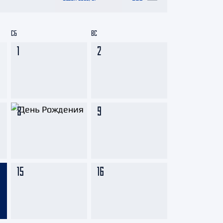
СБ
ВС
1
2
8
9
15
16