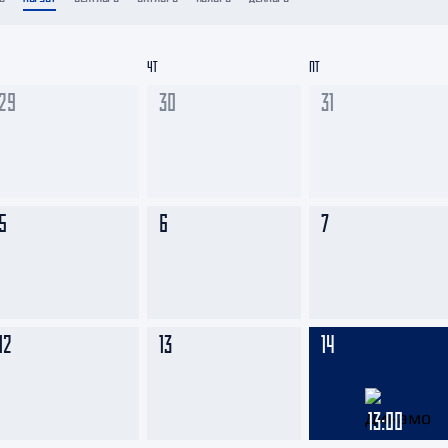
Амур
Барыс
ЧТ
ПТ
Салават Юлаев
29
30
31
Сибирь
5
6
7
12
13
14
13:00