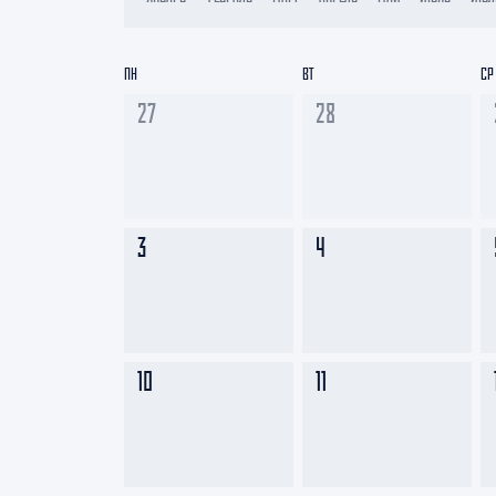
Локомотив
Северсталь
ПН
ВТ
СР
ЦСКА
27
28
Шанхайские Драконы
3
4
10
11