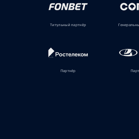
Титульный партнёр
Генеральн
Партнёр
Пар