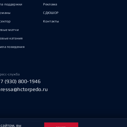
па поддержки
Реклама
исманы
СДЮШОР
сектор
Контакты
евые матчи
овые катания
ила поведения
ресс-служба
+7 (930) 800-1946
pressa@hctorpedo.ru
Пользовательское соглашение
Охрана труда
 сайтом, вы