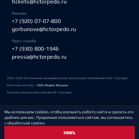
tickets@hctorpedo.ru
Реклама
+7 (920) 07-07-800
gorbunova@hctorpedo.ru
Пресс-служба
+7 (930) 800-1946
pressa@hctorpedo.ru
2003-2026 Автономная некоммерческая организация «Хоккейный клуб «Торпедо»
Билетная система —
ООО «Яндекс Музыка»
Условия пользования сайтами ХК «Торпедо»
Мы используем cookies, чтобы улучшить работу сайта и сделать его
Политика обработки персональных данных
удобнее для вас. Продолжая пользоваться сайтом, вы соглашаетесь
с обработкой cookies.
Пользовательское соглашение
ПРИНЯТЬ
Охрана труда