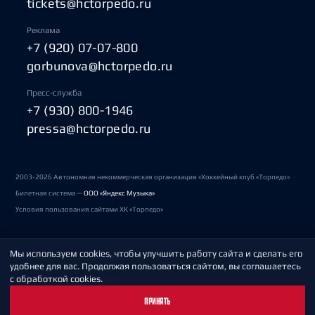
tickets@hctorpedo.ru
Реклама
+7 (920) 07-07-800
gorbunova@hctorpedo.ru
Пресс-служба
+7 (930) 800-1946
pressa@hctorpedo.ru
2003-2026 Автономная некоммерческая организация «Хоккейный клуб «Торпедо»
Билетная система —
ООО «Яндекс Музыка»
Условия пользования сайтами ХК «Торпедо»
Мы используем cookies, чтобы улучшить работу сайта и сделать его
Политика обработки персональных данных
удобнее для вас. Продолжая пользоваться сайтом, вы соглашаетесь
с обработкой cookies.
Пользовательское соглашение
ПРИНЯТЬ
Охрана труда