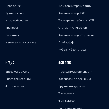
Правление
Текстовые трансляции
Руководство
Календарь игр КХЛ
Игровой состав
Турнирные таблицы КХЛ
Тренеры
Статистика игроков
Персонал
Календарь игр «Торпедо»
Изменения в составе
Плей-офф
Кубок Губернатора
МЕДИА
ФАН-ЗОНА
Видеоматериалы
Программа лояльности
Видеотрансляции
Календарь болельщика
Фотогалерея
Группа поддержки
Талисманы
Фан-сектор
Гостевые матчи