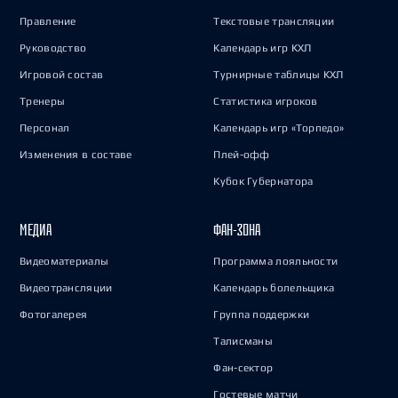
Правление
Текстовые трансляции
Руководство
Календарь игр КХЛ
Игровой состав
Турнирные таблицы КХЛ
Тренеры
Статистика игроков
Персонал
Календарь игр «Торпедо»
Изменения в составе
Плей-офф
Кубок Губернатора
МЕДИА
ФАН-ЗОНА
Видеоматериалы
Программа лояльности
Видеотрансляции
Календарь болельщика
Фотогалерея
Группа поддержки
Талисманы
Фан-сектор
Гостевые матчи