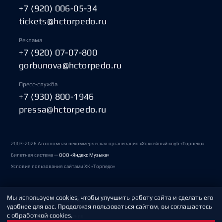
+7 (920) 006-05-34
tickets@hctorpedo.ru
Реклама
+7 (920) 07-07-800
gorbunova@hctorpedo.ru
Пресс-служба
+7 (930) 800-1946
pressa@hctorpedo.ru
2003-2026 Автономная некоммерческая организация «Хоккейный клуб «Торпедо»
Билетная система —
ООО «Яндекс Музыка»
Условия пользования сайтами ХК «Торпедо»
Мы используем cookies, чтобы улучшить работу сайта и сделать его
Политика обработки персональных данных
удобнее для вас. Продолжая пользоваться сайтом, вы соглашаетесь
с обработкой cookies.
Пользовательское соглашение